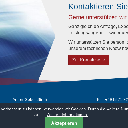
Kontaktieren Sie
Gerne unterstützen wir 
Ganz gleich ob Anfrage, Exp
Leistungsangebot – wir freuen
Wir unterstützen Sie persönli
unserem fachlichen Know ho
Zur Kontaktseite
Anton-Gober-Str. 5
Tel.
+49 8571 92
84359 Simbach am Inn
Fax:
+49 8571 92
nd verbessern zu können, verwenden wir Cookies. Durch die weitere N
Deutschland
info@f-i-w.eu
zu.
Weitere Informationen.
Akzeptieren