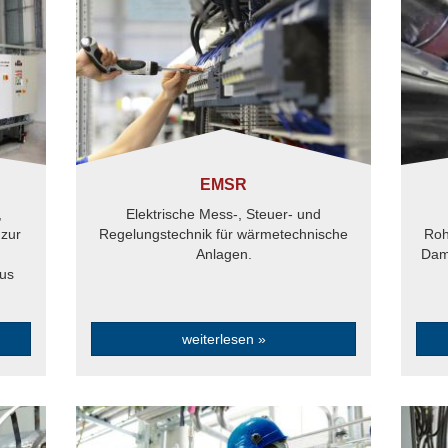
EMSR
,
Elektrische Mess-, Steuer- und
 zur
Regelungstechnik für wärmetechnische
Roh
Anlagen.
Dam
aus
weiterlesen »